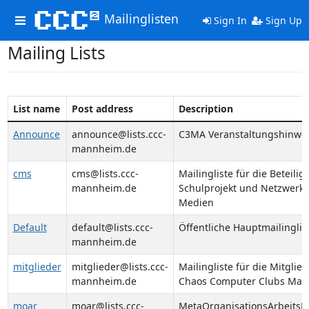
Mailinglisten
Toggle
Sign In
Sign Up
navigation
Mailing Lists
List name
Post address
Description
Announce
announce@lists.ccc-
C3MA Veranstaltungshinwe
mannheim.de
cms
cms@lists.ccc-
Mailingliste für die Beteili
mannheim.de
Schulprojekt und Netzwerk
Medien
Default
default@lists.ccc-
Öffentliche Hauptmailinglis
mannheim.de
mitglieder
mitglieder@lists.ccc-
Mailingliste für die Mitglie
mannheim.de
Chaos Computer Clubs Ma
moar
moar@lists.ccc-
MetaOrganisationsArbeitsR