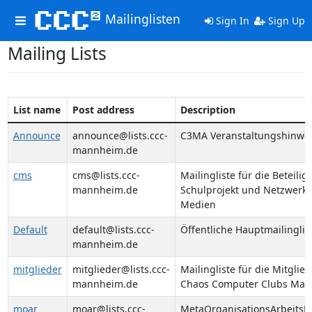
Mailinglisten
Toggle
Sign In
Sign Up
navigation
Mailing Lists
List name
Post address
Description
Announce
announce@lists.ccc-
C3MA Veranstaltungshinwe
mannheim.de
cms
cms@lists.ccc-
Mailingliste für die Beteili
mannheim.de
Schulprojekt und Netzwerk
Medien
Default
default@lists.ccc-
Öffentliche Hauptmailinglis
mannheim.de
mitglieder
mitglieder@lists.ccc-
Mailingliste für die Mitglie
mannheim.de
Chaos Computer Clubs Ma
moar
moar@lists.ccc-
MetaOrganisationsArbeitsR